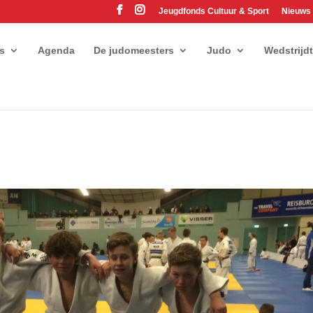
Jeugdfonds Cultuur & Sport
Nieuws
es
Agenda
De judomeesters
Judo
Wedstrijd