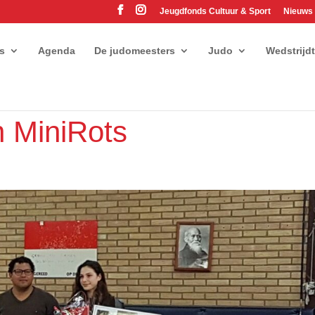
Jeugdfonds Cultuur & Sport
Nieuws
es
Agenda
De judomeesters
Judo
Wedstrijd
n MiniRots