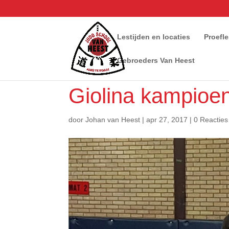
Lestijden en locaties
Proefl
Gebroeders Van Heest
Giolina kampioe
door
Johan van Heest
|
apr 27, 2017
|
0 Reacties