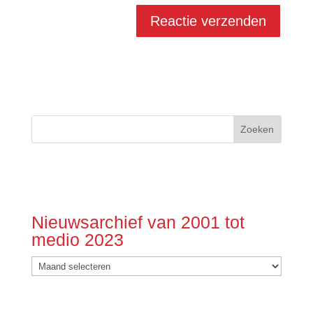
Nieuwsarchief van 2001 tot
medio 2023
Nieuwsarchief
van
2001
tot