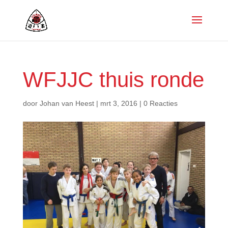
WFJJC thuis ronde
door
Johan van Heest
|
mrt 3, 2016
|
0 Reacties