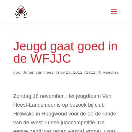
Jeugd gaat goed in
de WFJJC
door
Johan van Heest
|
nov 18, 2012
|
2012
|
0 Reacties
Zondag 18 november. Het jeugdteam Van
Heest-Landsmeer is op bezoek bij club
Hikiwake in Hoogwoud voor de derde ronde
van de West-Friese judocompetitie. De
eerste partij was tegen Pascal Proper. Daar