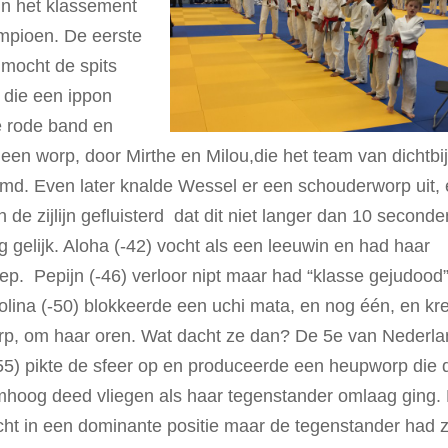
 in het klassement
ampioen. De eerste
 mocht de spits
 die een ippon
e rode band en
een worp, door Mirthe en Milou,die het team van dichtbi
md. Even later knalde Wessel er een schouderworp uit,
n de zijlijn gefluisterd dat dit niet langer dan 10 seconde
g gelijk. Aloha (-42) vocht als een leeuwin en had haar
ep. Pepijn (-46) verloor nipt maar had “klasse gejudood”
iolina (-50) blokkeerde een uchi mata, en nog één, en kr
orp, om haar oren. Wat dacht ze dan? De 5e van Nederl
-55) pikte de sfeer op en produceerde een heupworp die 
mhoog deed vliegen als haar tegenstander omlaag ging. 
cht in een dominante positie maar de tegenstander had z