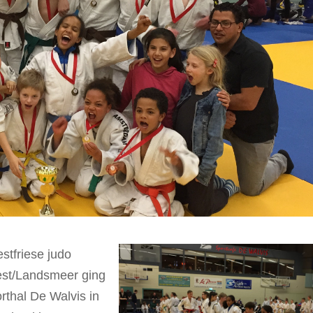
stfriese judo
est/Landsmeer ging
rthal De Walvis in