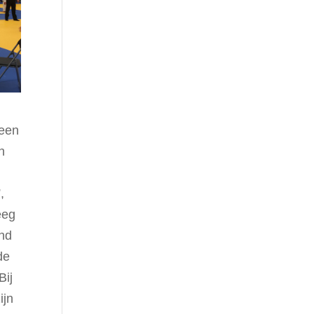
j
 een
n
,
eeg
and
de
Bij
ijn