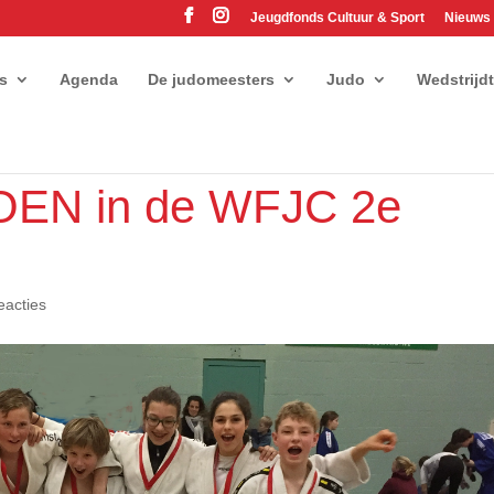
Jeugdfonds Cultuur & Sport
Nieuws
es
Agenda
De judomeesters
Judo
Wedstrijd
OEN in de WFJC 2e
eacties