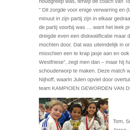
houdgreep was, terwijl de coach van To
” Dit zorgde voor enige verwarring en (t
minuut in zijn partij zijn in elkaar gedr
de partij voorbij was … want het leek pr
dreigde even een diskwalificatie maar d
mochten door. Dat was uiteindelijk in 
misschien een te krap jasje aan en ook 
Westfriese”, zegt men dan – maar hij h
schouderworp te maken. Deze match wo
Nijhoff, waarin Julen opviel door overt
team KAMPIOEN GEWORDEN VAN D
Tom, S
Jesse, 