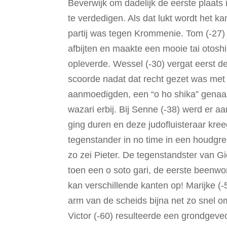
Beverwijk om dadelijk de eerste plaats
te verdedigen. Als dat lukt wordt het k
partij was tegen Krommenie. Tom (-27)
afbijten en maakte een mooie tai otoshi
opleverde. Wessel (-30) vergat eerst d
scoorde nadat dat recht gezet was met 
aanmoedigden, een “o ho shika” genaa
wazari erbij. Bij Senne (-38) werd er aa
ging duren en deze judofluisteraar kree
tegenstander in no time in een houdgre
zo zei Pieter. De tegenstandster van G
toen een o soto gari, de eerste beenw
kan verschillende kanten op! Marijke (
arm van de scheids bijna net zo snel o
Victor (-60) resulteerde een grondgeve