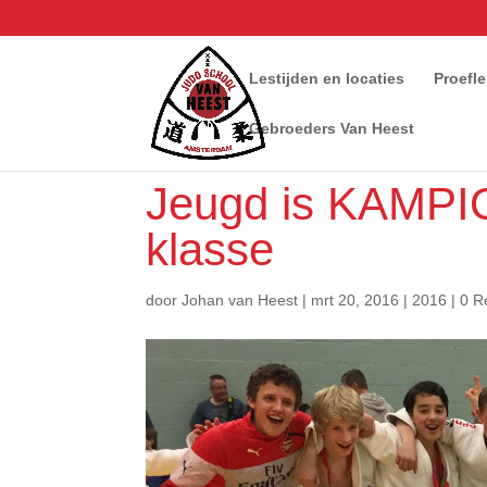
Lestijden en locaties
Proefl
Gebroeders Van Heest
Jeugd is KAMPI
klasse
door
Johan van Heest
|
mrt 20, 2016
|
2016
|
0 R