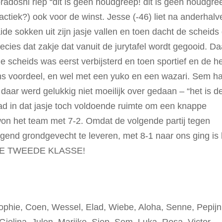
radoshi riep “dit is geen houdgreep! dit is geen houdgre
actiek?) ook voor de winst. Jesse (-46) liet na anderhalv
aaide sokken uit zijn jasje vallen en toen dacht de scheids
ecies dat zakje dat vanuit de jurytafel wordt gegooid. Da
e scheids was eerst verbijsterd en toen sportief en de h
ons voordeel, en wel met een yuko en een wazari. Sem h
daar werd gelukkig niet moeilijk over gedaan – “het is d
ad in dat jasje toch voldoende ruimte om een knappe
n het team met 7-2. Omdat de volgende partij tegen
uigend grondgevecht te leveren, met 8-1 naar ons ging is 
E TWEEDE KLASSE!
ophie, Coen, Wessel, Elad, Wiebe, Aloha, Senne, Pepijn
Giolina, Julen, Marijke, Siep, Sem, Luka, Rosa, Victor,