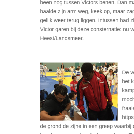
been nog tussen Victors benen. Dan maa
haalde zijn arm weg, keek op, maar za
gelijk weer terug liggen. Intussen had
Victor garen bij deze consternatie: nu
Heest/Landsmeer.
De v
het 
kamp
moch
fraa
http
de grond de zijne in een greep waarbij