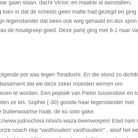
r gaan staan, dacht Victor, en maakte al aanstalten,
g toen in dat de scheids geen matte had gezegd en ging
 zijn tegenstander dat been ook weg gehaald en dus spon
 was de houdgreep goed. Deze partij ging met 8-1 naar V
olgende pot was tegen Toradoshi. En die stond zo dichtbi
klassement dat we deze zeker moesten winnen om
ioen te worden. Een peptalk van Pieter tussendoor en t
ten ze los. Sophie (-30) gooide haar tegenstander met
ie buitenwaartse haak, de ko soto gake:
s://www.judoschool.nl/ashi-waza-beenworpen/ Elad nam 
 onze coach riep “vasthouden! vasthouden!” , alsof het e