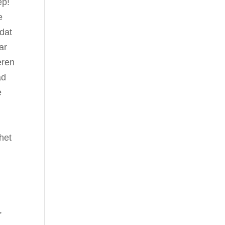
ep!
e
 dat
ar
eren
ad
e
het
,