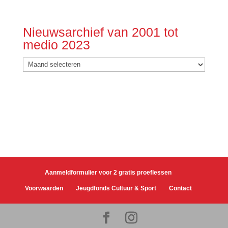
Nieuwsarchief van 2001 tot
medio 2023
Nieuwsarchief
van
2001
tot
medio
2023
Aanmeldformulier voor 2 gratis proeflessen
Voorwaarden
Jeugdfonds Cultuur & Sport
Contact