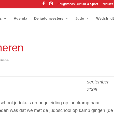
Jeugdfonds Cultuur & Sport
Nieuws
es
Agenda
De judomeesters
Judo
Wedstrijd
meren
acties
september
2008
school judoka’s en begeleiding op judokamp naar
eden was dat we met de judoschool op kamp gingen (de