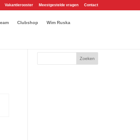
Vakantierooster
Meestgestelde vragen
Contact
team
Clubshop
Wim Ruska