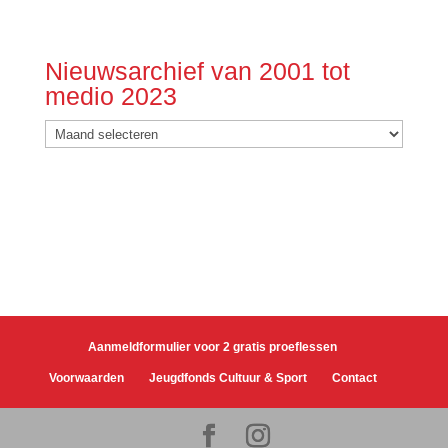
Nieuwsarchief van 2001 tot
medio 2023
Nieuwsarchief
van
2001
tot
medio
2023
Aanmeldformulier voor 2 gratis proeflessen
Voorwaarden
Jeugdfonds Cultuur & Sport
Contact