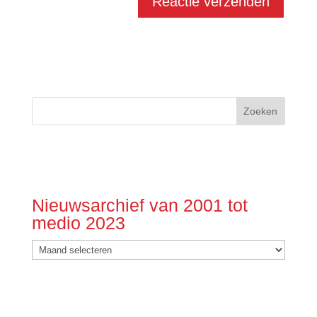
Nieuwsarchief van 2001 tot
medio 2023
Nieuwsarchief
van
2001
tot
medio