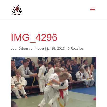
IMG_4296
door
Johan van Heest
|
jul 18, 2015
|
0 Reacties