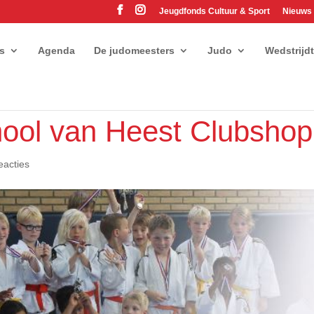
Jeugdfonds Cultuur & Sport
Nieuws
es
Agenda
De judomeesters
Judo
Wedstrijd
ool van Heest Clubshop
eacties