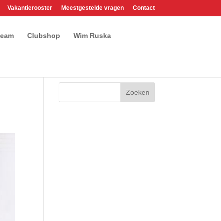
Vakantierooster
Meestgestelde vragen
Contact
team
Clubshop
Wim Ruska