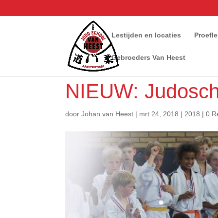
Lestijden en locaties
Proefl
Gebroeders Van Heest
NIEUW: Judosch
door
Johan van Heest
|
mrt 24, 2018
|
2018
|
0 R