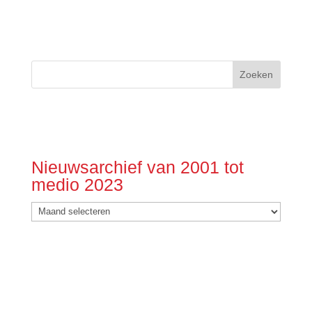
Nieuwsarchief van 2001 tot
medio 2023
Nieuwsarchief
van
2001
tot
medio
2023