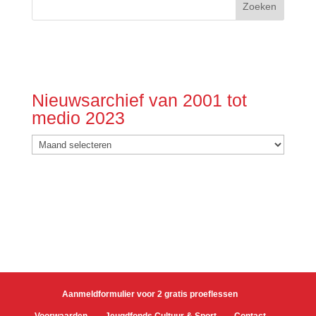
Nieuwsarchief van 2001 tot
medio 2023
Nieuwsarchief
van
2001
tot
medio
2023
Aanmeldformulier voor 2 gratis proeflessen