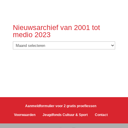
Nieuwsarchief van 2001 tot
medio 2023
Nieuwsarchief
van
2001
tot
medio
2023
Aanmeldformulier voor 2 gratis proeflessen
Voorwaarden
Jeugdfonds Cultuur & Sport
Contact