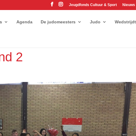
Jeugdfonds Cultuur & Sport
Nieuws
es
Agenda
De judomeesters
Judo
Wedstrijd
nd 2