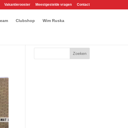
Vakantierooster
Meestgestelde vragen
Contact
team
Clubshop
Wim Ruska