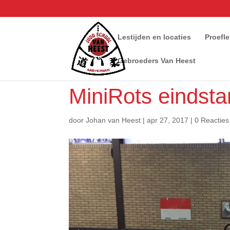
Lestijden en locaties
Proefl
Gebroeders Van Heest
MiniRots eindsta
door
Johan van Heest
|
apr 27, 2017
|
0 Reacties