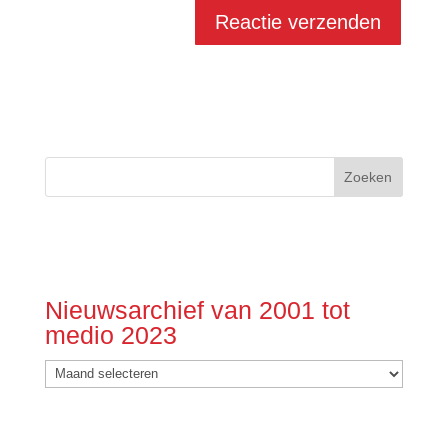
Nieuwsarchief van 2001 tot
medio 2023
Nieuwsarchief
van
2001
tot