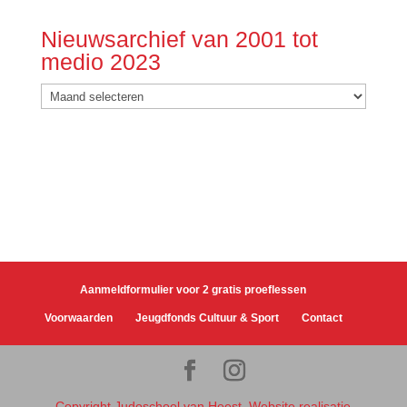
Nieuwsarchief van 2001 tot
medio 2023
Nieuwsarchief
van
2001
tot
medio
2023
Aanmeldformulier voor 2 gratis proeflessen
Voorwaarden
Jeugdfonds Cultuur & Sport
Contact
Copyright Judoschool van Heest. Website realisatie