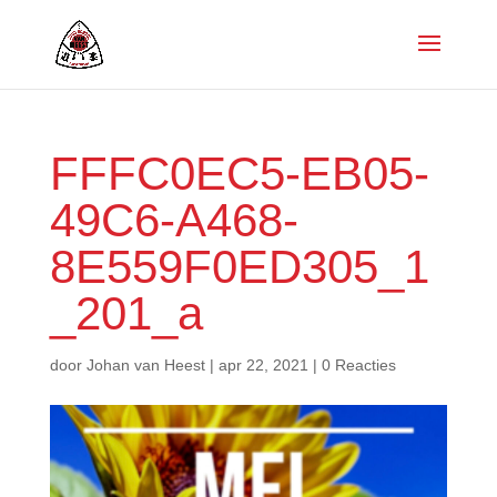
FFFC0EC5-EB05-
49C6-A468-
8E559F0ED305_1
_201_a
door
Johan van Heest
|
apr 22, 2021
|
0 Reacties