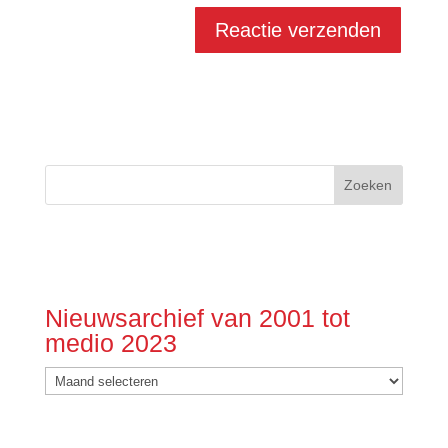
Nieuwsarchief van 2001 tot
medio 2023
Nieuwsarchief
van
2001
tot