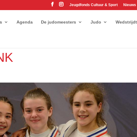
Jeugdfonds Cultuur & Sport
Nieuws
es
Agenda
De judomeesters
Judo
Wedstrijd
NK