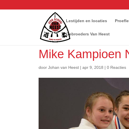
Lestijden en locaties
Proefl
Gebroeders Van Heest
Mike Kampioen 
door
Johan van Heest
|
apr 9, 2018
|
0 Reacties