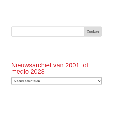
Nieuwsarchief van 2001 tot
medio 2023
Nieuwsarchief
van
2001
tot
medio
2023