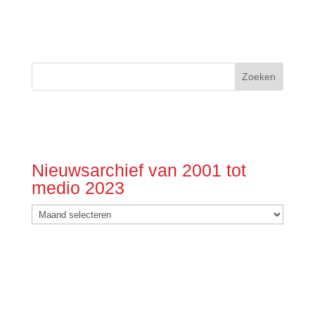
Nieuwsarchief van 2001 tot
medio 2023
Nieuwsarchief
van
2001
tot
medio
2023