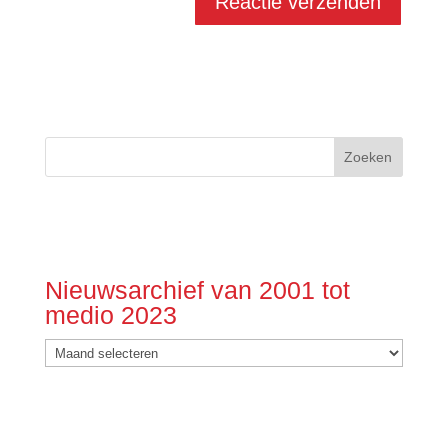
Nieuwsarchief van 2001 tot
medio 2023
Nieuwsarchief
van
2001
tot
medio