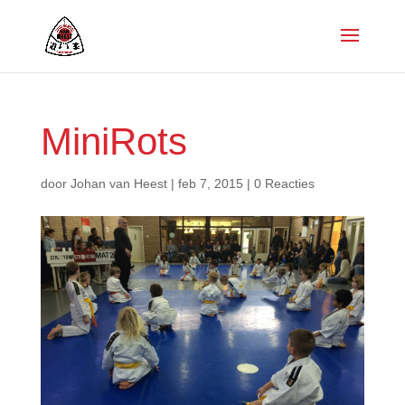
MiniRots
door
Johan van Heest
|
feb 7, 2015
|
0 Reacties