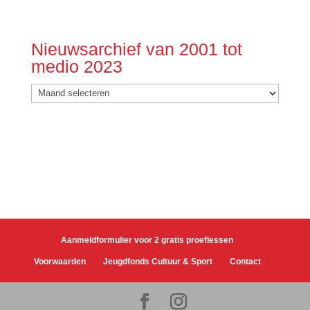
Nieuwsarchief van 2001 tot
medio 2023
Nieuwsarchief
van
2001
tot
medio
2023
Aanmeldformulier voor 2 gratis proeflessen
Voorwaarden
Jeugdfonds Cultuur & Sport
Contact