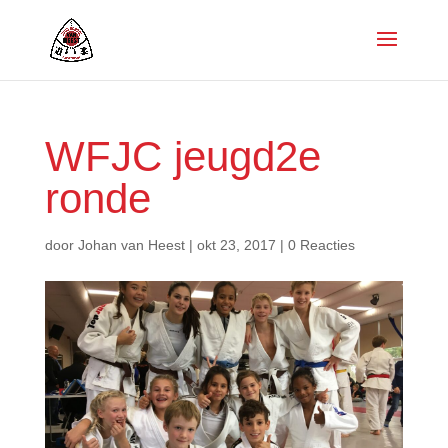
WFJC jeugd2e
ronde
door
Johan van Heest
|
okt 23, 2017
|
0 Reacties