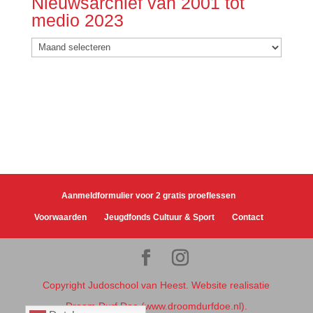
Nieuwsarchief van 2001 tot
medio 2023
Nieuwsarchief
van
2001
tot
medio
2023
Aanmeldformulier voor 2 gratis proeflessen
Voorwaarden
Jeugdfonds Cultuur & Sport
Contact
Copyright Judoschool van Heest. Website realisatie
Droom Durf Doe (www.droomdurfdoe.nl).