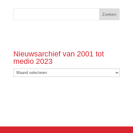
Nieuwsarchief van 2001 tot
medio 2023
Nieuwsarchief
van
2001
tot
medio
2023