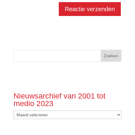
Nieuwsarchief van 2001 tot
medio 2023
Nieuwsarchief
van
2001
tot