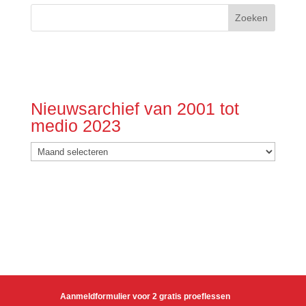
Nieuwsarchief van 2001 tot
medio 2023
Nieuwsarchief
van
2001
tot
medio
2023
Aanmeldformulier voor 2 gratis proeflessen