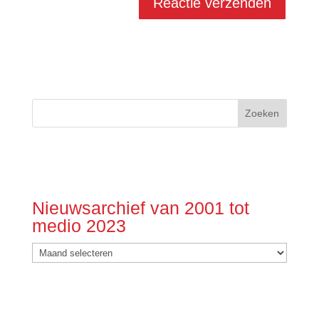
Nieuwsarchief van 2001 tot
medio 2023
Nieuwsarchief
van
2001
tot
medio