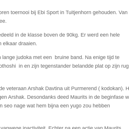
oren toernooi bij Ebi Sport in Tuitjenhorn gehouden. Van
ee.
edeeld in de klasse boven de 90kg. Er werd een hele
n elkaar draaien.
n lange judoka met een bruine band. Na enige tijd te
othoshi in en zijn tegenstander belandde plat op zijn rug
de veteraan Arshak Davtina uit Purmerend ( kodokan). H
tegen Arshak. Desondanks deed Maurits in de beginfase w
pon seo nage wat hem bijna een yugo zou hebben
 vanwege inactiviteit. Echter na een actie van Maurits