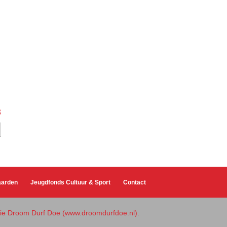
3
aarden
Jeugdfonds Cultuur & Sport
Contact
atie Droom Durf Doe (www.droomdurfdoe.nl).