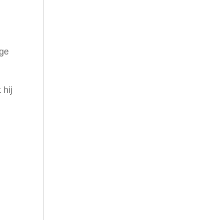
age
 hij