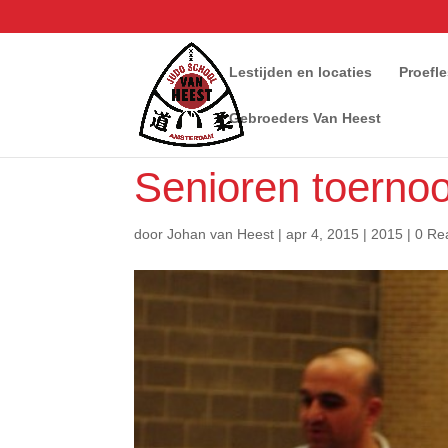
Lestijden en locaties
Proefl
Gebroeders Van Heest
Senioren toernooi
door
Johan van Heest
|
apr 4, 2015
|
2015
|
0 Re