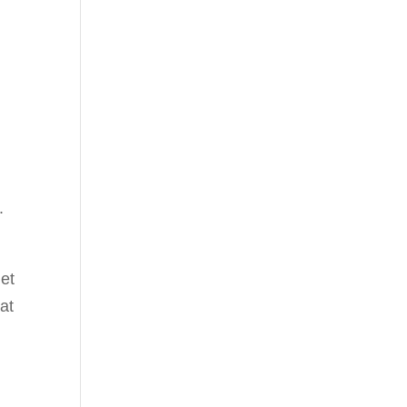
.
et
at