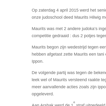
Op zaterdag 4 april 2015 werd het seni
onze judoschool deed Maurits Hilwig m
Maurits was met 2 andere judoka’s ing
competitie gedraaid : dus 2 potjes tege
Maurits begon zijn wedestrijd tegen ee
hebben afgetast zette Maurits een tani 
Ippon.
De volgende partij was tegen de beken
leek wel of Maurits versteend raakte 
meer aanvallende acties zoals zijn ip
opgeleverd.
e
Aan Arshak werd de 1
straf uitgedeeld