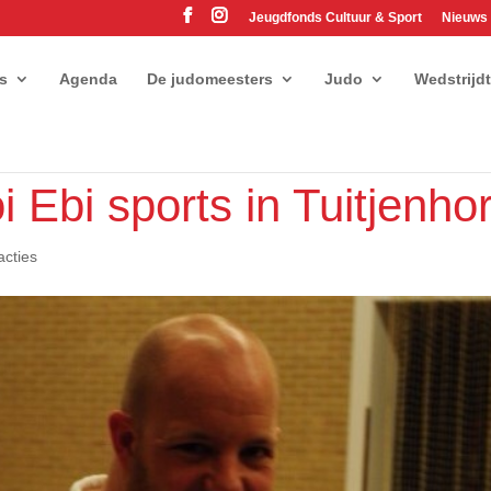
Jeugdfonds Cultuur & Sport
Nieuws
es
Agenda
De judomeesters
Judo
Wedstrijd
 Ebi sports in Tuitjenho
acties