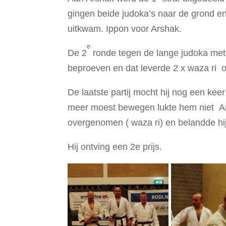
gingen beide judoka’s naar de grond e
uitkwam. Ippon voor Arshak.
e
De 2
ronde tegen de lange judoka met 
beproeven en dat leverde 2 x waza ri o
De laatste partij mocht hij nog een ke
meer moest bewegen lukte hem niet Ars
overgenomen ( waza ri) en belandde hi
Hij ontving een 2e prijs.