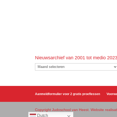
Nieuwsarchief van 2001 tot medio 202
Nieuwsarchief
van
2001
tot
medio
Aanmeldformulier voor 2 gratis proeflessen
Voorw
2023
Copyright Judoschool van Heest. Website realis
Dutch