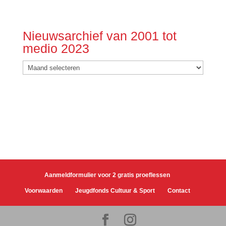
Nieuwsarchief van 2001 tot
medio 2023
Nieuwsarchief
van
2001
tot
medio
2023
Aanmeldformulier voor 2 gratis proeflessen
Voorwaarden
Jeugdfonds Cultuur & Sport
Contact