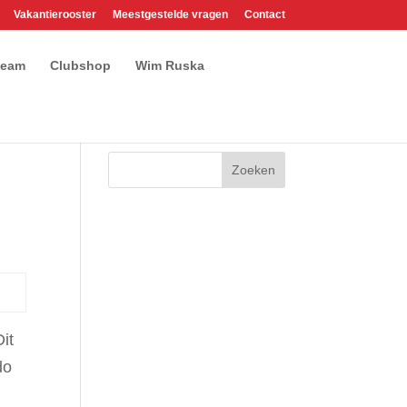
Vakantierooster
Meestgestelde vragen
Contact
team
Clubshop
Wim Ruska
it
do