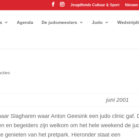
Jeugdfonds Cultuur & Sport
Nieuws
es
Agenda
De judomeesters
Judo
Wedstrijd
cties
juni 2001
naar Slagharen waar Anton Geesink een judo clinic gaf. D
ren en begeiders zijn welkom om het hele weekend de ju
 te genieten van het pretpark. Hieronder staat een