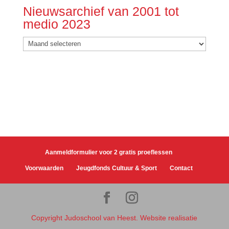
Nieuwsarchief van 2001 tot
medio 2023
Nieuwsarchief
van
2001
tot
medio
2023
Aanmeldformulier voor 2 gratis proeflessen
Voorwaarden
Jeugdfonds Cultuur & Sport
Contact
Copyright Judoschool van Heest. Website realisatie