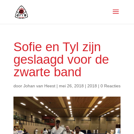
Sofie en Tyl zijn
geslaagd voor de
zwarte band
door
Johan van Heest
|
mei 26, 2018
|
2018
|
0 Reacties