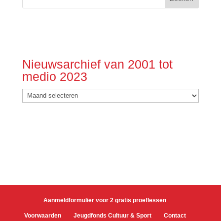
Nieuwsarchief van 2001 tot
medio 2023
Nieuwsarchief
van
2001
tot
medio
2023
Aanmeldformulier voor 2 gratis proeflessen
Voorwaarden
Jeugdfonds Cultuur & Sport
Contact