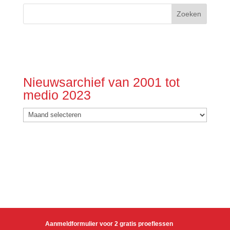
Nieuwsarchief van 2001 tot
medio 2023
Nieuwsarchief
van
2001
tot
medio
2023
Aanmeldformulier voor 2 gratis proeflessen