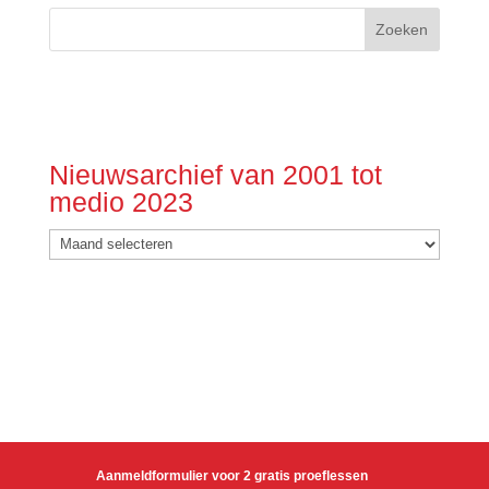
Nieuwsarchief van 2001 tot
medio 2023
Nieuwsarchief
van
2001
tot
medio
2023
Aanmeldformulier voor 2 gratis proeflessen