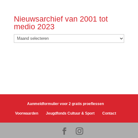
Nieuwsarchief van 2001 tot
medio 2023
Nieuwsarchief
van
2001
tot
medio
2023
Aanmeldformulier voor 2 gratis proeflessen
Voorwaarden
Jeugdfonds Cultuur & Sport
Contact