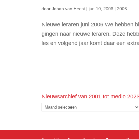
door
Johan van Heest
|
jun 10, 2006
|
2006
Nieuwe leraren juni 2006 We hebben b
gingen naar nieuwe leraren. Deze hebb
les en volgend jaar komt daar een extra
Nieuwsarchief van 2001 tot medio 202
Nieuwsarchief
van
2001
tot
medio