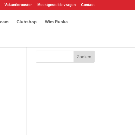
Vakantierooster
Meestgestelde vragen
Contact
team
Clubshop
Wim Ruska
l