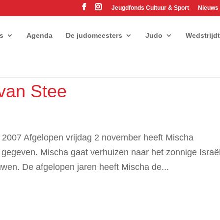
Jeugdfonds Cultuur & Sport
Nieuws
es
Agenda
De judomeesters
Judo
Wedstrijd
 van Stee
 2007 Afgelopen vrijdag 2 november heeft Mischa
 gegeven. Mischa gaat verhuizen naar het zonnige Israë
wen. De afgelopen jaren heeft Mischa de...