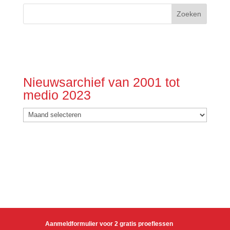
Nieuwsarchief van 2001 tot
medio 2023
Nieuwsarchief
van
2001
tot
medio
2023
Aanmeldformulier voor 2 gratis proeflessen