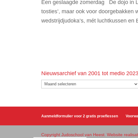
Een geslaagde zomerdag De dojo in Land
tosties’, maar ook voor doorgebakken
wedstrijdjudoka’s, mét luchtkussen en
Nieuwsarchief van 2001 tot medio 202
Nieuwsarchief
van
2001
tot
medio
Aanmeldformulier voor 2 gratis proeflessen
Voorw
2023
Copyright Judoschool van Heest. Website realis