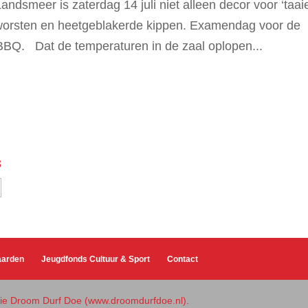
smeer is zaterdag 14 juli niet alleen decor voor ‘taai
 worsten en heetgeblakerde kippen. Examendag voor de
 BBQ. Dat de temperaturen in de zaal oplopen...
3
aarden
Jeugdfonds Cultuur & Sport
Contact
atie Droom Durf Doe (www.droomdurfdoe.nl).