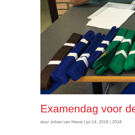
Examendag voor de 
door
Johan van Heest
|
jul 14, 2018
|
2018