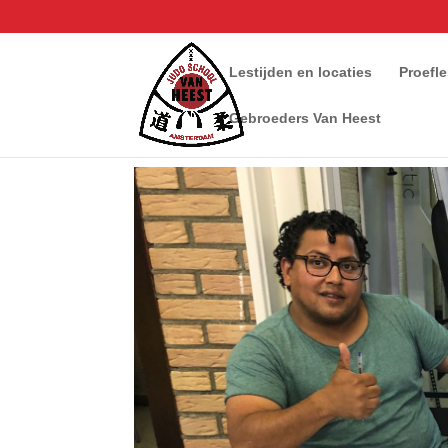
Lestijden en locaties
Proefl
Gebroeders Van Heest