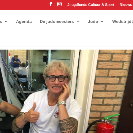
Jeugdfonds Cultuur & Sport
Nieuws
es
Agenda
De judomeesters
Judo
Wedstrijd