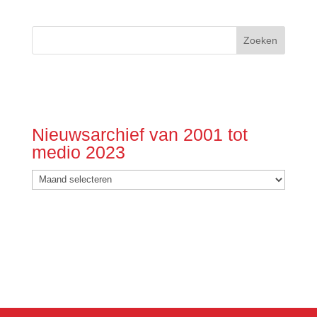
Nieuwsarchief van 2001 tot
medio 2023
Nieuwsarchief
van
2001
tot
medio
2023