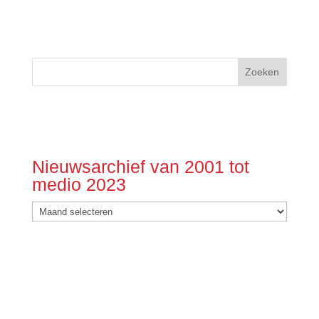
Nieuwsarchief van 2001 tot
medio 2023
Nieuwsarchief
van
2001
tot
medio
2023