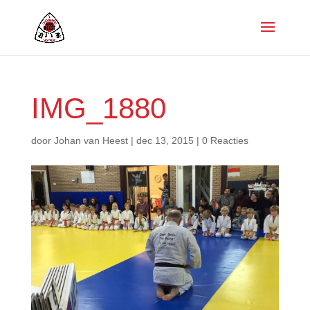
IMG_1880
door
Johan van Heest
|
dec 13, 2015
|
0 Reacties