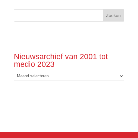
Nieuwsarchief van 2001 tot
medio 2023
Nieuwsarchief
van
2001
tot
medio
2023