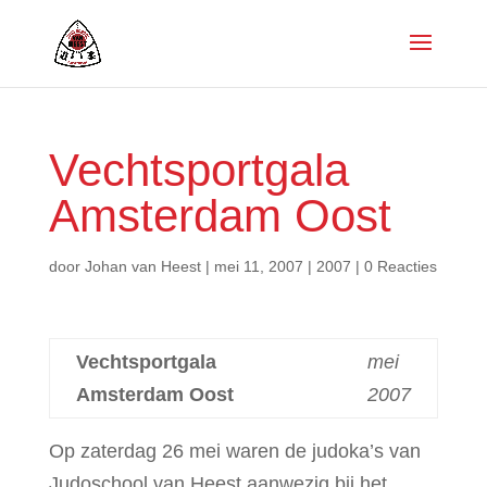
Vechtsportgala
Amsterdam Oost
door
Johan van Heest
|
mei 11, 2007
|
2007
|
0 Reacties
Vechtsportgala
mei
Amsterdam Oost
2007
Op zaterdag 26 mei waren de judoka’s van
Judoschool van Heest aanwezig bij het