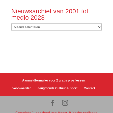
Nieuwsarchief van 2001 tot
medio 2023
Nieuwsarchief
van
2001
tot
medio
2023
Aanmeldformulier voor 2 gratis proeflessen
Voorwaarden
Jeugdfonds Cultuur & Sport
Contact
Copyright Judoschool van Heest. Website realisatie