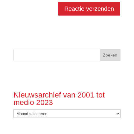
Nieuwsarchief van 2001 tot
medio 2023
Nieuwsarchief
van
2001
tot