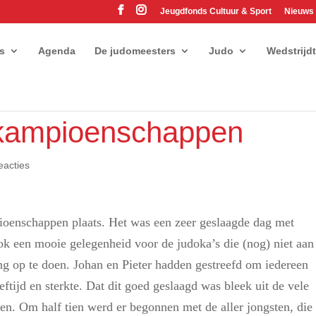
Jeugdfonds Cultuur & Sport
Nieuws
es
Agenda
De judomeesters
Judo
Wedstrijd
bkampioenschappen
eacties
oenschappen plaats. Het was een zeer geslaagde dag met
ok een mooie gelegenheid voor de judoka’s die (nog) niet aan
ng op te doen. Johan en Pieter hadden gestreefd om iedereen
eftijd en sterkte. Dat dit goed geslaagd was bleek uit de vele
ren. Om half tien werd er begonnen met de aller jongsten, die