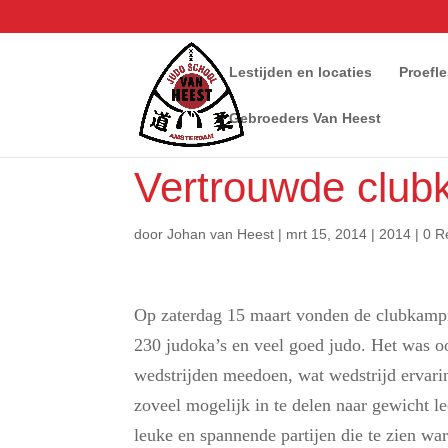
Lestijden en locaties
Proefl
Gebroeders Van Heest
Vertrouwde clu
door
Johan van Heest
|
mrt 15, 2014
|
2014
|
0 R
Op zaterdag 15 maart vonden de clubkampi
230 judoka’s en veel goed judo. Het was o
wedstrijden meedoen, wat wedstrijd ervari
zoveel mogelijk in te delen naar gewicht le
leuke en spannende partijen die te zien wa