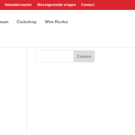
Vakantierooster
Meestgestelde vragen
Contact
team
Clubshop
Wim Ruska