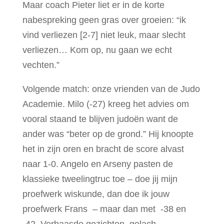
Maar coach Pieter liet er in de korte
nabespreking geen gras over groeien: “ik
vind verliezen [2-7] niet leuk, maar slecht
verliezen… Kom op, nu gaan we echt
vechten.”
Volgende match: onze vrienden van de Judo
Academie. Milo (-27) kreeg het advies om
vooral staand te blijven judoёn want de
ander was “beter op de grond.” Hij knoopte
het in zijn oren en bracht de score alvast
naar 1-0. Angelo en Arseny pasten de
klassieke tweelingtruc toe – doe jij mijn
proefwerk wiskunde, dan doe ik jouw
proefwerk Frans – maar dan met -38 en
-42. Verbaasde gezichten, gelach,