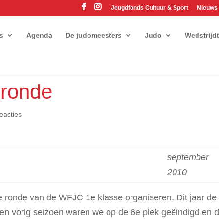
Jeugdfonds Cultuur & Sport
Nieuws
es
Agenda
De judomeesters
Judo
Wedstrijd
 ronde
eacties
september
2010
 ronde van de WFJC 1e klasse organiseren. Dit jaar de
n vorig seizoen waren we op de 6e plek geëindigd en 