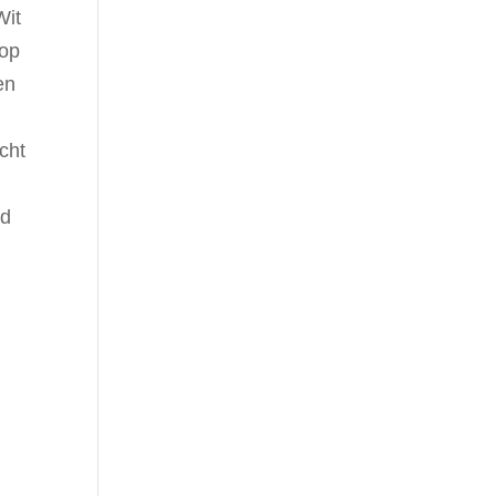
Wit
 op
en
cht
nd