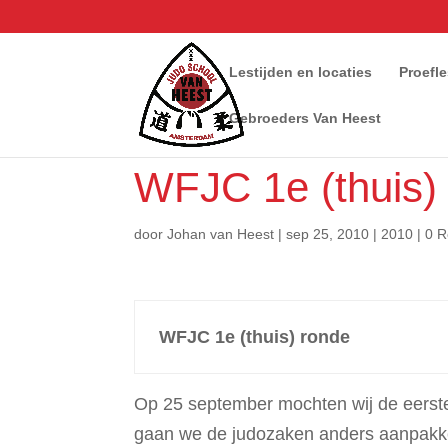
Lestijden en locaties
Proefl
Gebroeders Van Heest
WFJC 1e (thuis)
door
Johan van Heest
|
sep 25, 2010
|
2010
|
0 R
WFJC 1e (thuis) ronde
Op 25 september mochten wij de eerste
gaan we de judozaken anders aanpakke