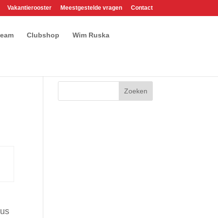
Vakantierooster
Meestgestelde vragen
Contact
team
Clubshop
Wim Ruska
dus