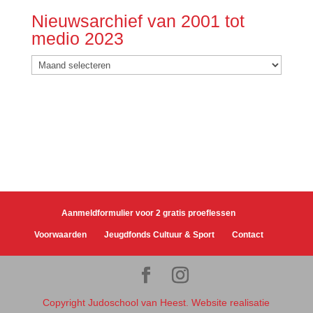
Nieuwsarchief van 2001 tot
medio 2023
Nieuwsarchief
van
2001
tot
medio
2023
Aanmeldformulier voor 2 gratis proeflessen
Voorwaarden
Jeugdfonds Cultuur & Sport
Contact
Copyright Judoschool van Heest. Website realisatie