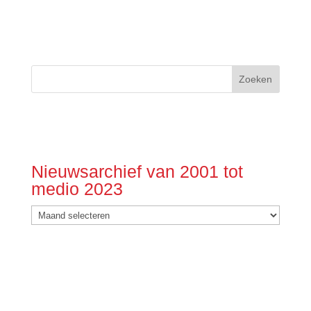
Nieuwsarchief van 2001 tot
medio 2023
Nieuwsarchief
van
2001
tot
medio
2023