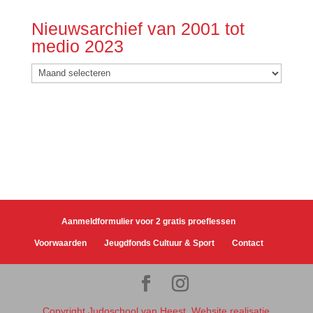
Nieuwsarchief van 2001 tot
medio 2023
Nieuwsarchief
van
2001
tot
medio
2023
Aanmeldformulier voor 2 gratis proeflessen
Voorwaarden
Jeugdfonds Cultuur & Sport
Contact
Copyright Judoschool van Heest. Website realisatie